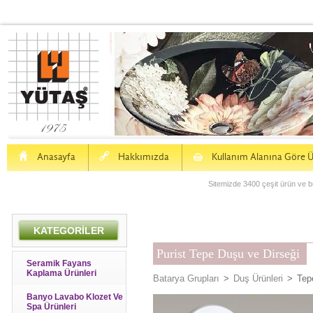
H
a
S
Anasayfa
Hakkımızda
Kullanım Alanına Göre Ü
Sitemizde 3400 çeşit ürün ve bu
KATEGORİLER
Purist Tepe Duşu ve Dirseği
Seramik Fayans
Kaplama Ürünleri
Batarya Grupları
>
Duş Ürünleri
>
Tepe
Banyo Lavabo Klozet Ve
Spa Ürünleri