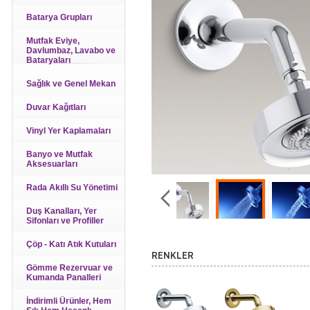
Batarya Grupları
Mutfak Eviye,
Davlumbaz, Lavabo ve
Bataryaları
Sağlık ve Genel Mekan
Duvar Kağıtları
Vinyl Yer Kaplamaları
Banyo ve Mutfak
Aksesuarları
Rada Akıllı Su Yönetimi
Duş Kanalları, Yer
Sifonları ve Profiller
Çöp - Katı Atık Kutuları
RENKLER
Gömme Rezervuar ve
Kumanda Panalleri
İndirimli Ürünler, Hem