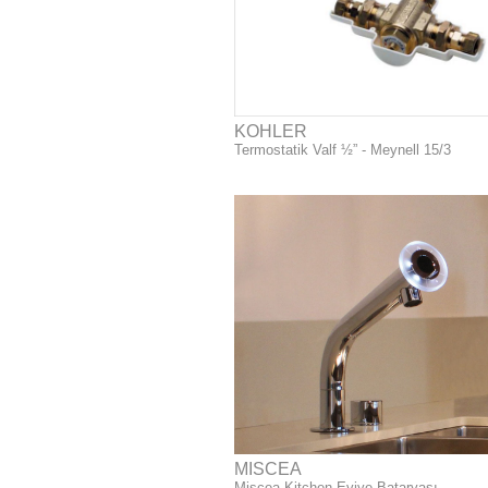
KOHLER
Termostatik Valf ½” - Meynell 15/3
MISCEA
Miscea Kitchen Eviye Bataryası