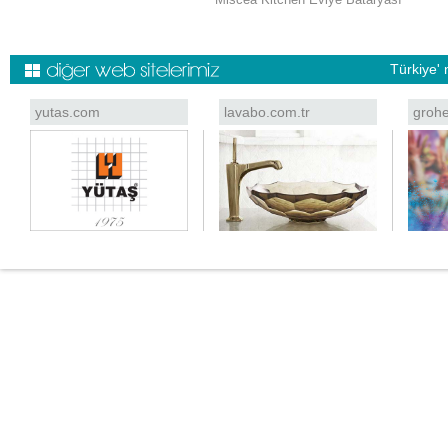
Türkiye' 
yutas.com
lavabo.com.tr
grohe