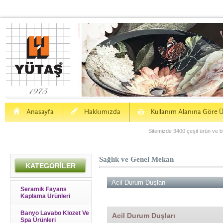
H
a
S
Anasayfa
Hakkımızda
Kullanım Alanına Göre Ü
Sitemizde 3400 çeşit ürün ve bu
Sağlık ve Genel Mekan
KATEGORİLER
Acil Durum Duşları
Seramik Fayans
Kaplama Ürünleri
Banyo Lavabo Klozet Ve
Acil Durum Duşları
Spa Ürünleri