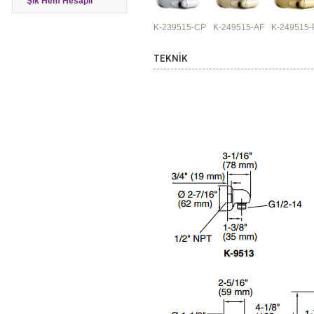
Şık Hem Hesaplı
K-239515-CP
K-249515-AF
K-249515-
TEKNİK