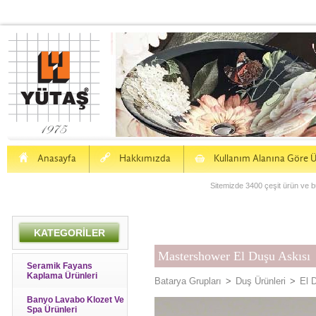
H
a
S
Anasayfa
Hakkımızda
Kullanım Alanına Göre Ü
Sitemizde 3400 çeşit ürün ve bu
KATEGORİLER
Mastershower El Duşu Askısı
Seramik Fayans
Kaplama Ürünleri
Batarya Grupları
>
Duş Ürünleri
>
El 
Banyo Lavabo Klozet Ve
Spa Ürünleri