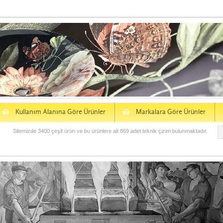
S
S
Kullanım Alanına Göre Ürünler
Markalara Göre Ürünler
Sitemizde 3400 çeşit ürün ve bu ürünlere ait 869 adet teknik çizim bulunmaktadır.