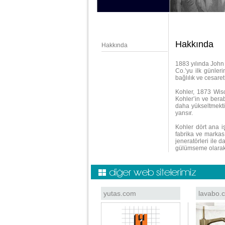
Hakkında
Hakkında
1883 yılında John 
Co.’yu ilk günler
bağlılık ve cesaret
Kohler, 1873 Wisc
Kohler’in ve berab
daha yükseltmektir
yansır.
Kohler dört ana iş
fabrika ve markas
jeneratörleri ile d
gülümseme olarak 
yutas.com
lavabo.c