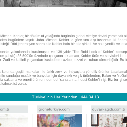
Michael Kohler, bir döküm at yalağında bugünün global vitrifiye devini yaratacak 
inden bugünlere taşıdı. John Michael Kohler ‘e göre sıra dışı tasarımın iki önemli
 isteği. Dört jenerasyon sonra bile Kohler hala bir aile şirketi. Ve hala yenilik ve t
onsin yakınlarında kurulmuştur ve 139 yıldır “The Bold Look of Kohler” konsepti 
er çalıştığı 35.500’ün üzerinde çalışanın tek amacı; Kohler ürün ve servisleri ile 
. Zarif ve kaliteli yaşamdan kastedilen cazibe, lezzet ve ruhun cömertliğidir. Bu 
 kolunda çeşitli markaları ile farklı zevk ve ihtiyaçlara yönelik ürünler tasarlam
ı ile sunduğu mutfak ve banyolar için dayanıklı ve şık ürünlerden, Baker ve McGui
ata saklama ve enerji ürünlerinden golf sahalarına; hepsi Kohler’in işi. Biz bu işi se
kalmak istiyoruz.
Türkiye' nin Her Yerinden | 444 34 13
om.tr
groheturkiye.com
duvarkagidi.com.tr