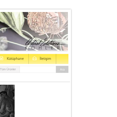
D
E
Kütüphane
İletişim
Tüm Ürünler