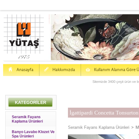
H
a
S
Anasayfa
Hakkımızda
Kullanım Alanına Göre Ü
Sitemizde 3400 çeşit ürün ve bu
KATEGORİLER
İgattipardi Concetta Tonsurton
Seramik Fayans
Kaplama Ürünleri
Seramik Fayans Kaplama Ürünleri
>
M
Banyo Lavabo Klozet Ve
Spa Ürünleri