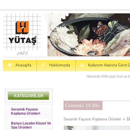
H
a
S
Anasayfa
Hakkımızda
Kullanım Alanına Göre Ü
Sitemizde 3400 çeşit ürün ve bu
KATEGORİLER
Cemento 14 Blu
Seramik Fayans
Kaplama Ürünleri
Seramik Fayans Kaplama Ürünleri
>
D
Banyo Lavabo Klozet Ve
Spa Ürünleri