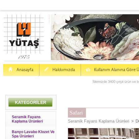
H
a
S
Anasayfa
Hakkımızda
Kullanım Alanına Göre Ü
Sitemizde 3400 çeşit ürün ve bu
KATEGORİLER
Safari
Seramik Fayans
Seramik Fayans Kaplama Ürünleri
>
D
Kaplama Ürünleri
Banyo Lavabo Klozet Ve
Spa Ürünleri