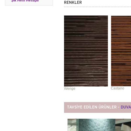
Şık Hem Hesaplı
RENKLER
Castano
Wenge
TAVSİYE EDİLEN ÜRÜNLER -
DUVA