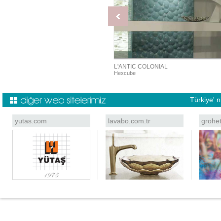
NTIC COLONIAL
L'ANTIC COLONIAL
k Blanco Marmara
Hexcube
Türkiye' 
yutas.com
lavabo.com.tr
grohe