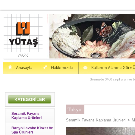
H
a
S
Anasayfa
Hakkımızda
Kullanım Alanına Göre Ü
Sitemizde 3400 çeşit ürün ve bu
KATEGORİLER
Tokyo
Seramik Fayans
Kaplama Ürünleri
Seramik Fayans Kaplama Ürünleri
>
M
Banyo Lavabo Klozet Ve
Spa Ürünleri