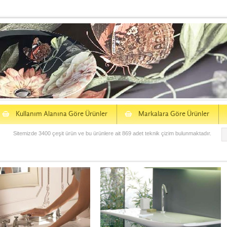
S
S
Kullanım Alanına Göre Ürünler
Markalara Göre Ürünler
Sitemizde 3400 çeşit ürün ve bu ürünlere ait 869 adet teknik çizim bulunmaktadır.