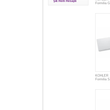
Şık Hem Hesaplı
Formilia 
KOHLER
Formilia S