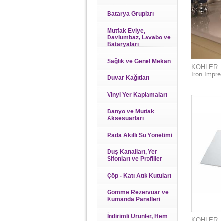
Batarya Grupları
Mutfak Eviye,
Davlumbaz, Lavabo ve
Bataryaları
Sağlık ve Genel Mekan
KOHLER
Iron Impr
Duvar Kağıtları
Vinyl Yer Kaplamaları
Banyo ve Mutfak
Aksesuarları
Rada Akıllı Su Yönetimi
Duş Kanalları, Yer
Sifonları ve Profiller
Çöp - Katı Atık Kutuları
Gömme Rezervuar ve
Kumanda Panalleri
İndirimli Ürünler, Hem
KOHLER