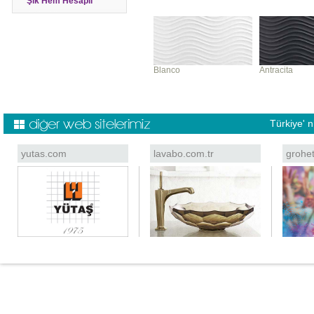
Şık Hem Hesaplı
Blanco
Antracita
Türkiye' 
yutas.com
lavabo.com.tr
grohe