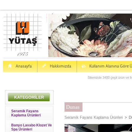
H
a
S
Anasayfa
Hakkımızda
Kullanım Alanına Göre Ü
Sitemizde 3400 çeşit ürün ve bu
KATEGORİLER
Dunas
Seramik Fayans
Kaplama Ürünleri
Seramik Fayans Kaplama Ürünleri
>
D
Banyo Lavabo Klozet Ve
Spa Ürünleri