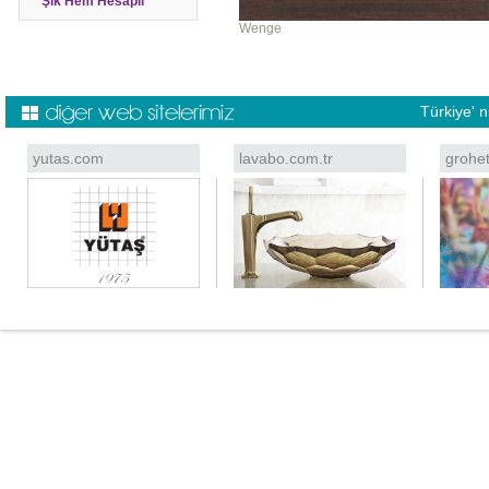
Şık Hem Hesaplı
Wenge
Türkiye' 
yutas.com
lavabo.com.tr
grohe