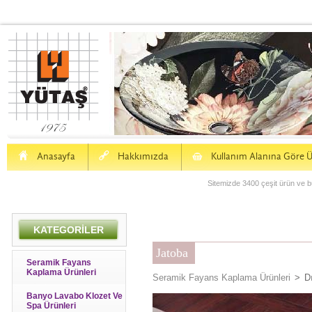
H
a
S
Anasayfa
Hakkımızda
Kullanım Alanına Göre Ü
Sitemizde 3400 çeşit ürün ve bu
KATEGORİLER
Jatoba
Seramik Fayans
Kaplama Ürünleri
Seramik Fayans Kaplama Ürünleri
>
D
Banyo Lavabo Klozet Ve
Spa Ürünleri