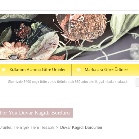
S
S
Kullanım Alanına Göre Ürünler
Markalara Göre Ürünler
Sitemizde 3400 çeşit ürün ve bu ürünlere ait 869 adet teknik çizim bulunmaktadır.
 For You Duvar Kağıdı Bordürü
i Ürünler, Hem Şık Hem Hesaplı
>
Duvar Kağıdı Bordürleri