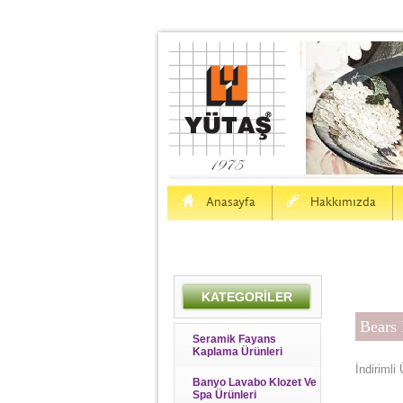
H
a
Anasayfa
Hakkımızda
KATEGORİLER
Bears
Seramik Fayans
Kaplama Ürünleri
İndiriml
Banyo Lavabo Klozet Ve
Spa Ürünleri