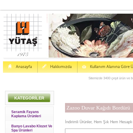
H
a
S
Anasayfa
Hakkımızda
Kullanım Alanına Göre Ü
Sitemizde 3400 çeşit ürün ve bu
KATEGORİLER
Zazoo Duvar Kağıdı Bordürü
Seramik Fayans
Kaplama Ürünleri
İndirimli Ürünler, Hem Şık Hem Hesaplı
Banyo Lavabo Klozet Ve
Spa Ürünleri