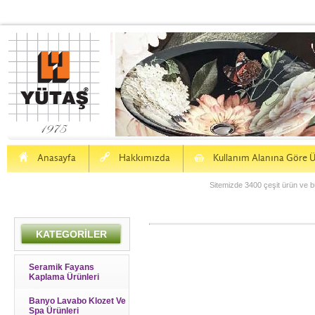
H
a
S
Anasayfa
Hakkımızda
Kullanım Alanına Göre Ü
Sitemizde 3400 çeşit ürün ve bu
KATEGORİLER
Seramik Fayans
Kaplama Ürünleri
Banyo Lavabo Klozet Ve
Spa Ürünleri