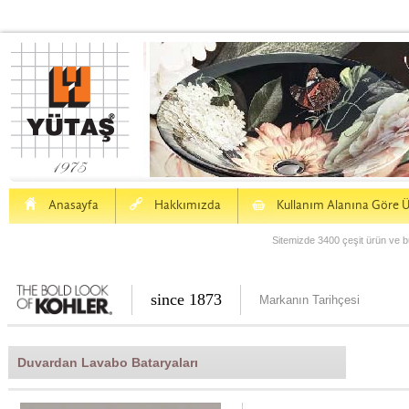
H
a
S
Anasayfa
Hakkımızda
Kullanım Alanına Göre Ü
Sitemizde 3400 çeşit ürün ve bu
since 1873
Markanın Tarihçesi
Duvardan Lavabo Bataryaları